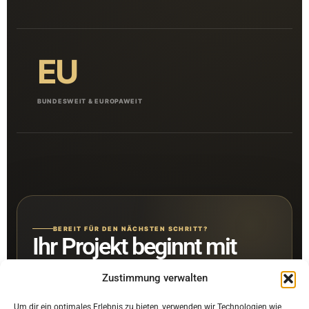
EU
BUNDESWEIT & EUROPAWEIT
BEREIT FÜR DEN NÄCHSTEN SCHRITT?
Ihr Projekt beginnt mit
einem klaren Gespräch.
Zustimmung verwalten
Teilen Sie uns kurz mit, worum es geht. Sie erhalten eine
Um dir ein optimales Erlebnis zu bieten, verwenden wir Technologien wie