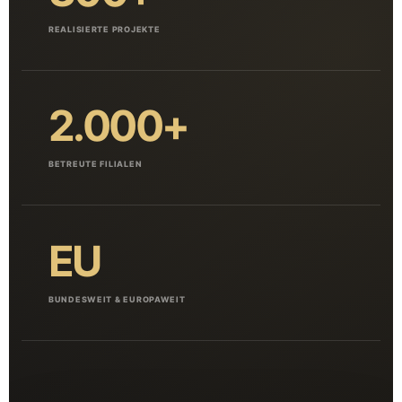
REALISIERTE PROJEKTE
2.000+
BETREUTE FILIALEN
EU
BUNDESWEIT & EUROPAWEIT