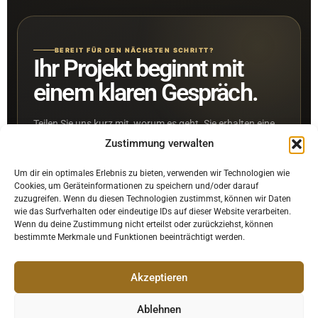
BEREIT FÜR DEN NÄCHSTEN SCHRITT?
Ihr Projekt beginnt mit
einem klaren Gespräch.
Teilen Sie uns kurz mit, worum es geht. Sie erhalten eine
persönliche Einschätzung und einen strukturierten
Zustimmung verwalten
Vorschlag für die nächsten Schritte.
Um dir ein optimales Erlebnis zu bieten, verwenden wir Technologien wie
Cookies, um Geräteinformationen zu speichern und/oder darauf
zuzugreifen. Wenn du diesen Technologien zustimmst, können wir Daten
wie das Surfverhalten oder eindeutige IDs auf dieser Website verarbeiten.
Projekt starten
Wenn du deine Zustimmung nicht erteilst oder zurückziehst, können
bestimmte Merkmale und Funktionen beeinträchtigt werden.
TELEFON
+49 9602 9090177
Akzeptieren
E-MAIL
info@haweko-group.de
Ablehnen