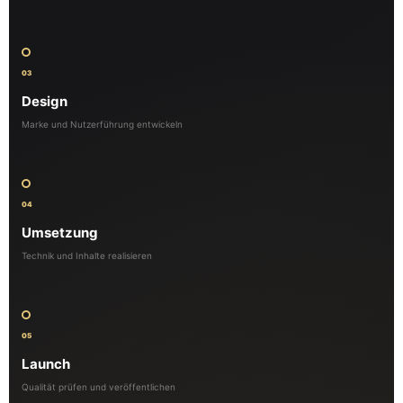
03
Design
Marke und Nutzerführung entwickeln
04
Umsetzung
Technik und Inhalte realisieren
05
Launch
Qualität prüfen und veröffentlichen