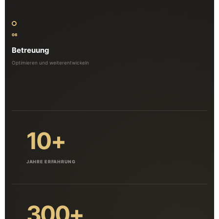
06
Betreuung
Optimieren und weiterentwickeln
10+
JAHRE ERFAHRUNG
300+